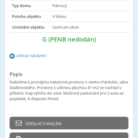
Typ domu
Patrový
Poloha objektu
V bloku
Umístění objektu
Centrum obce
G (PENB nedodán)
zobraz vybavení
Popis
Nabízíme k pronájmu nebytové prostory v centru Pardubic, ulice
Sladkovského. Prostory s užitnou plochou 61 m2 se nachází v
přízemí, mají výlohu do ulice. Možnost parkování pro 2 auta za
poplatek. K dispozici ihned.
ODESLAT E-MAILEM