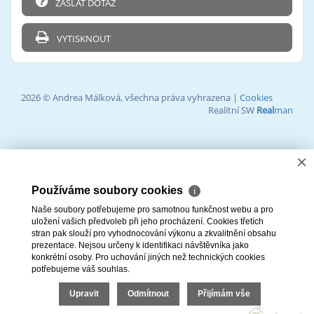
ZASLAT DOTAZ
VYTISKNOUT
2026 © Andrea Málková, všechna práva vyhrazena |
Cookies
Realitní SW
Real
man
×
Používáme soubory cookies
ℹ
Naše soubory potřebujeme pro samotnou funkčnost webu a pro
uložení vašich předvoleb při jeho procházení. Cookies třetích
stran pak slouží pro vyhodnocování výkonu a zkvalitnění obsahu
prezentace. Nejsou určeny k identifikaci návštěvníka jako
konkrétní osoby. Pro uchování jiných než technických cookies
potřebujeme váš souhlas.
Upravit
Odmítnout
Přijímám vše