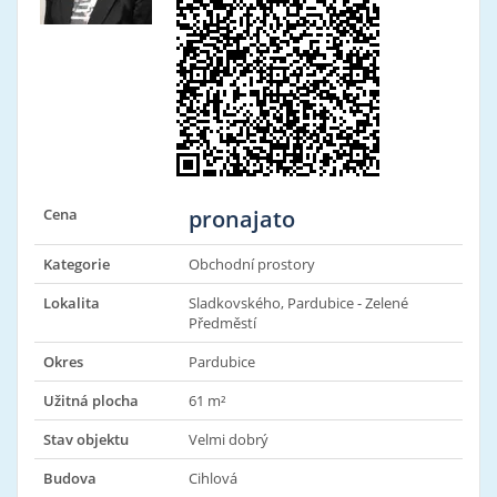
Cena
pronajato
Kategorie
Obchodní prostory
Lokalita
Sladkovského, Pardubice - Zelené
Předměstí
Okres
Pardubice
Užitná plocha
61 m²
Stav objektu
Velmi dobrý
Budova
Cihlová