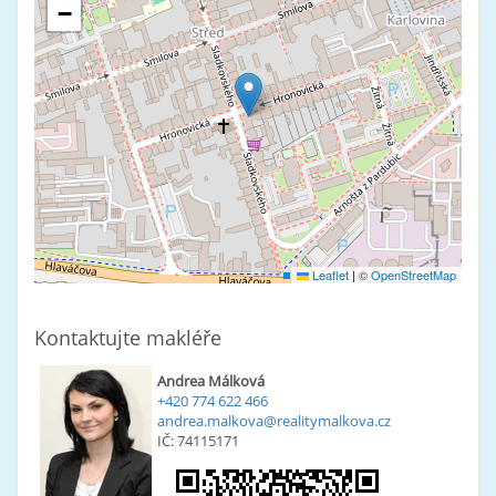
−
Leaflet
|
©
OpenStreetMap
Kontaktujte makléře
Andrea Málková
+420 774 622 466
andrea.malkova@realitymalkova.cz
IČ: 74115171