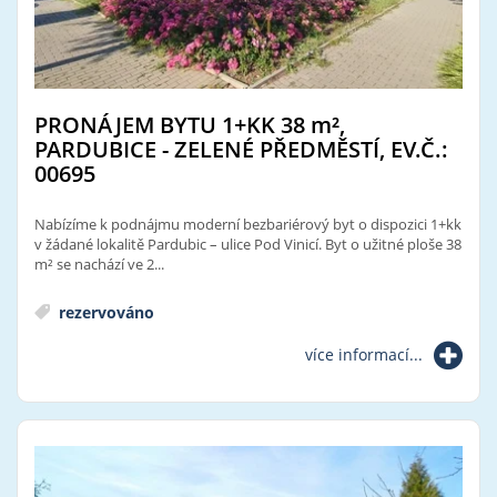
PRONÁJEM BYTU 1+KK 38
m²
,
PARDUBICE - ZELENÉ PŘEDMĚSTÍ, EV.Č.:
00695
Nabízíme k podnájmu moderní bezbariérový byt o dispozici 1+kk
v žádané lokalitě Pardubic – ulice Pod Vinicí. Byt o užitné ploše 38
m² se nachází ve 2...
rezervováno
více informací...