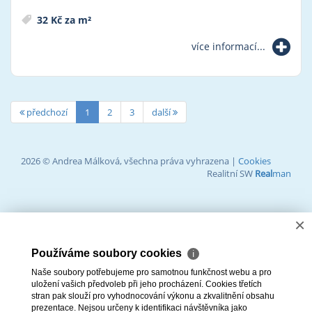
32 Kč za m²
více informací...
předchozí
1
2
3
další
2026 © Andrea Málková, všechna práva vyhrazena |
Cookies
Realitní SW
Real
man
×
Používáme soubory cookies
ℹ
Naše soubory potřebujeme pro samotnou funkčnost webu a pro
uložení vašich předvoleb při jeho procházení. Cookies třetích
stran pak slouží pro vyhodnocování výkonu a zkvalitnění obsahu
prezentace. Nejsou určeny k identifikaci návštěvníka jako