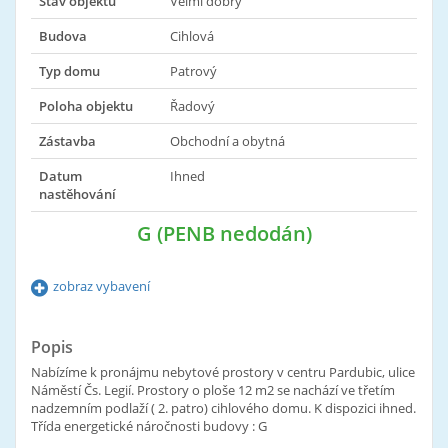
Stav objektu
Velmi dobrý
Budova
Cihlová
Typ domu
Patrový
Poloha objektu
Řadový
Zástavba
Obchodní a obytná
Datum
Ihned
nastěhování
G (PENB nedodán)
zobraz vybavení
Popis
Nabízíme k pronájmu nebytové prostory v centru Pardubic, ulice
Náměstí Čs. Legií. Prostory o ploše 12 m2 se nachází ve třetím
nadzemním podlaží ( 2. patro) cihlového domu. K dispozici ihned.
Třída energetické náročnosti budovy : G