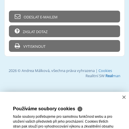
ODESLAT E-MAILEM
ZASLAT DOTAZ
VYTISKNOUT
2026 © Andrea Málková, všechna práva vyhrazena |
Cookies
Realitní SW
Real
man
×
Používáme soubory cookies
ℹ
Naše soubory potřebujeme pro samotnou funkčnost webu a pro
uložení vašich předvoleb při jeho procházení. Cookies třetích
stran pak slouží pro vyhodnocování výkonu a zkvalitnění obsahu