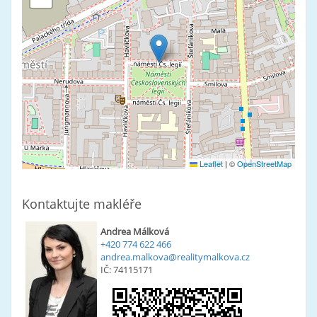
Leaflet
|
©
OpenStreetMap
Kontaktujte makléře
Andrea Málková
+420 774 622 466
andrea.malkova@realitymalkova.cz
IČ: 74115171