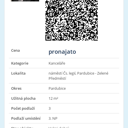
Cena
pronajato
Kategorie
Kanceláře
Lokalita
náměstí Čs. legií, Pardubice - Zelené
Předměstí
Okres
Pardubice
Užitná plocha
12 m²
Počet podlaží
3
Podlaží umístění
3. NP