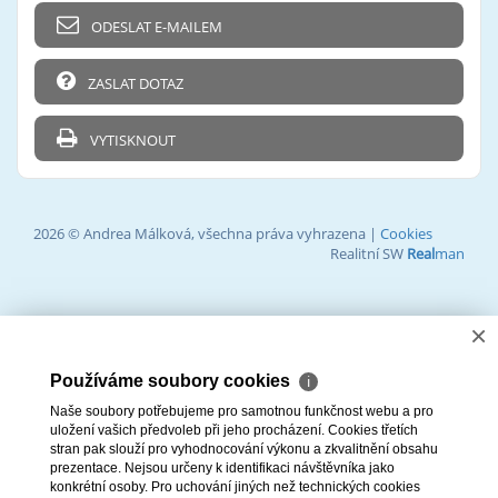
ODESLAT E-MAILEM
ZASLAT DOTAZ
VYTISKNOUT
2026 © Andrea Málková, všechna práva vyhrazena |
Cookies
Realitní SW
Real
man
×
Používáme soubory cookies
ℹ
Naše soubory potřebujeme pro samotnou funkčnost webu a pro
uložení vašich předvoleb při jeho procházení. Cookies třetích
stran pak slouží pro vyhodnocování výkonu a zkvalitnění obsahu
prezentace. Nejsou určeny k identifikaci návštěvníka jako
konkrétní osoby. Pro uchování jiných než technických cookies