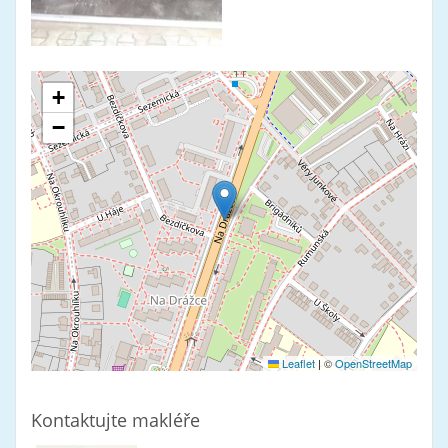
+
−
Leaflet
|
©
OpenStreetMap
Kontaktujte makléře