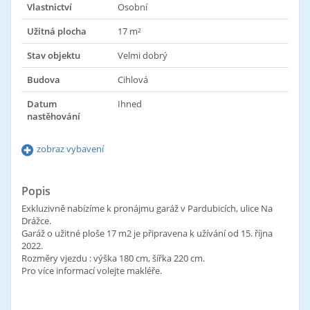
Vlastnictví
Osobní
Užitná plocha
17 m²
Stav objektu
Velmi dobrý
Budova
Cihlová
Datum
Ihned
nastěhování
zobraz vybavení
Popis
Exkluzivně nabízíme k pronájmu garáž v Pardubicích, ulice Na
Drážce.
Garáž o užitné ploše 17 m2 je připravena k užívání od 15. října
2022.
Rozměry vjezdu : výška 180 cm, šířka 220 cm.
Pro více informací volejte makléře.