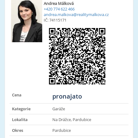
Andrea Málková
+420 774 622 466
andrea.malkova@realitymalkova.cz
IČ: 74115171
Cena
pronajato
Kategorie
Garáže
Lokalita
Na Drážce, Pardubice
Okres
Pardubice