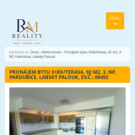
MENU
Nacházíte se:
Úvod
»
Nemovitosti
»
Pronájem bytu 3+kk/terasa, 92 m2, 3.
NP, Pardubice, Labský Palouk
PRONÁJEM BYTU 3+KK/TERASA, 92 M2, 3. NP,
PARDUBICE, LABSKÝ PALOUK, EV.Č.: 00492