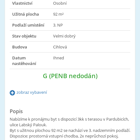
Vlastnictví
Osobní
Užitná plocha
92 m²
Podlaží umístění
3. NP
Stav objektu
Velmi dobrý
Budova
Cihlová
Datum
Ihned
nastěhování
G (PENB nedodán)
zobraz vybavení
Popis
Nabízíme k pronájmu byt s dispozicí 3kk s terasou v Pardubicích,
ulice Labský Palouk.
Byt s užitnou plochou 92 m2 se nachází ve 3. nadzemním podlaží.
Dispozice: prostorná vstupní chodba, 2x neprůchozí pokoj,