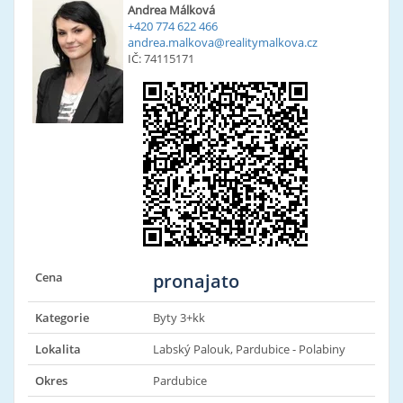
Andrea Málková
+420 774 622 466
andrea.malkova@realitymalkova.cz
IČ: 74115171
Cena
pronajato
Kategorie
Byty 3+kk
Lokalita
Labský Palouk, Pardubice - Polabiny
Okres
Pardubice