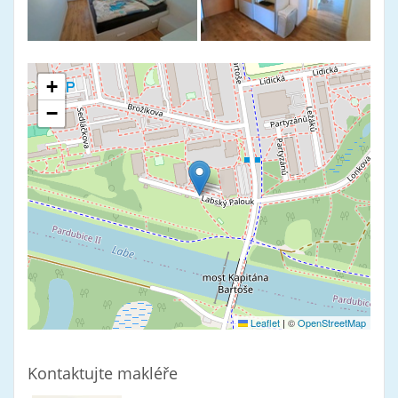
+
−
Leaflet
|
©
OpenStreetMap
Kontaktujte makléře