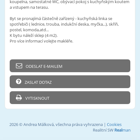
koupelna, samostatné WC, obývací pokoj s kuchyňským koutem
a vstupem na terasu.
Byt se pronajímá částečně zařízený - kuchyňská linka se
spotřebiči ( lednice, trouba, indukční deska, myčka,..), skříň,
postel, komoda,atd...
K bytu náleží sklep (4 m2).
Pro více informací volejte makléře.
ODESLAT E-MAILEM
ZASLAT DOTAZ
VYTISKNOUT
2026 © Andrea Málková, všechna práva vyhrazena |
Cookies
Realitní SW
Real
man