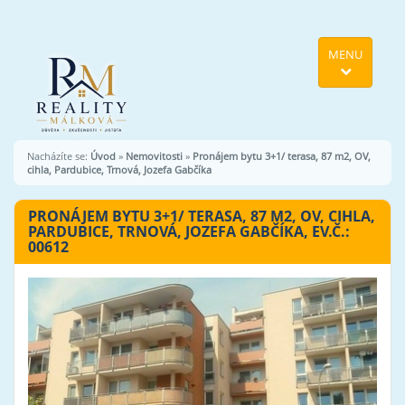
MENU
Nacházíte se:
Úvod
»
Nemovitosti
»
Pronájem bytu 3+1/ terasa, 87 m2, OV,
cihla, Pardubice, Trnová, Jozefa Gabčíka
PRONÁJEM BYTU 3+1/ TERASA, 87 M2, OV, CIHLA,
PARDUBICE, TRNOVÁ, JOZEFA GABČÍKA, EV.Č.:
00612