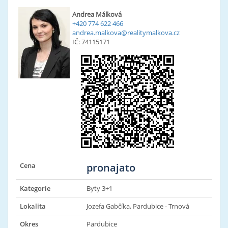
Andrea Málková
+420 774 622 466
andrea.malkova@realitymalkova.cz
IČ: 74115171
Cena
pronajato
Kategorie
Byty 3+1
Lokalita
Jozefa Gabčíka, Pardubice - Trnová
Okres
Pardubice