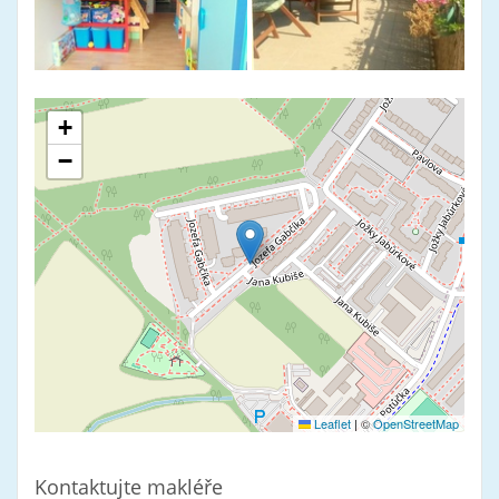
+
−
Leaflet
|
©
OpenStreetMap
Kontaktujte makléře