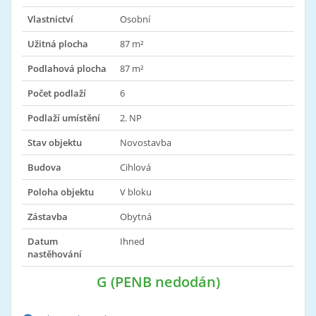
Vlastnictví
Osobní
Užitná plocha
87 m²
Podlahová plocha
87 m²
Počet podlaží
6
Podlaží umístění
2. NP
Stav objektu
Novostavba
Budova
Cihlová
Poloha objektu
V bloku
Zástavba
Obytná
Datum
Ihned
nastěhování
G (PENB nedodán)