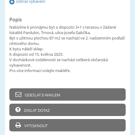
zobraz vybavení
Popis
Nabízíme k pronájmu byt o dispozici 3+1 s terasou v žádané
lokalitě Pardubic, Trnová, ulice Jozefa Gabčíka.
Byt s užitnou plochou 87 m2 se nachází ve 2. nadzemním podlaží
cihlového domu.
K bytu náleží sklep.
K dispozici od 15. května 2025.
V docházkové vzdálenosti se nachází veškerá občanská
vybavenost.
Pro více informací volejte makléře.
ODESLAT E-MAILEM
ZASLAT DOTAZ
VYTISKNOUT