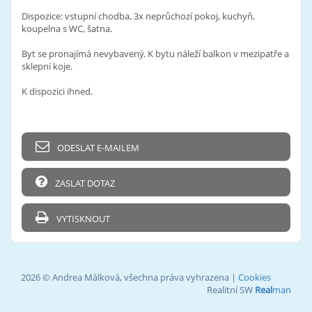
Dispozice: vstupní chodba, 3x neprůchozí pokoj, kuchyň,
koupelna s WC, šatna.
Byt se pronajímá nevybavený. K bytu náleží balkon v mezipatře a
sklepní koje.
K dispozici ihned.
ODESLAT E-MAILEM
ZASLAT DOTAZ
VYTISKNOUT
2026 © Andrea Málková, všechna práva vyhrazena |
Cookies
Realitní SW
Real
man