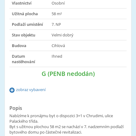
Vlastnictví
Osobní
Užitná plocha
58 m²
Podlaží umístění
7. NP
Stav objektu
Velmi dobrý
Budova
Cihlová
Datum
Ihned
nastěhování
G (PENB nedodán)
zobraz vybavení
Popis
Nabízíme k pronájmu byt o dispozici 3+1 v Chrudimi, ulice
Palackého třída.
Byt s užitnou plochou 58 m2 se nachází v 7. nadzemním podlaží
bytového domu po částečné revitalizaci.