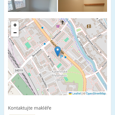
+
−
Leaflet
|
©
OpenStreetMap
Kontaktujte makléře