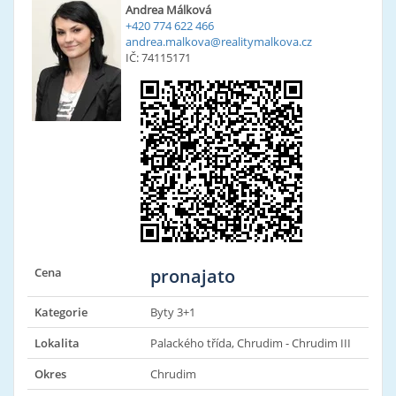
Andrea Málková
+420 774 622 466
andrea.malkova@realitymalkova.cz
IČ: 74115171
Cena
pronajato
Kategorie
Byty 3+1
Lokalita
Palackého třída, Chrudim - Chrudim III
Okres
Chrudim