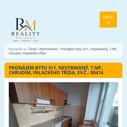
MENU
Nacházíte se:
Úvod
»
Nemovitosti
»
Pronájem bytu 3+1, nevybavený, 7.NP.,
Chrudim, Palackého třída
PRONÁJEM BYTU 3+1, NEVYBAVENÝ, 7.NP.,
CHRUDIM, PALACKÉHO TŘÍDA, EV.Č.: 00414