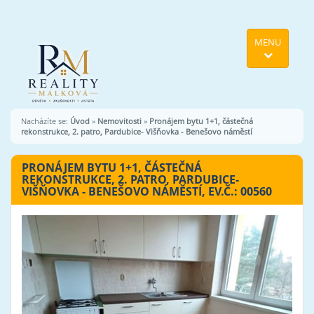
MENU
Nacházíte se:
Úvod
»
Nemovitosti
»
Pronájem bytu 1+1, částečná
rekonstrukce, 2. patro, Pardubice- Višňovka - Benešovo náměstí
PRONÁJEM BYTU 1+1, ČÁSTEČNÁ
REKONSTRUKCE, 2. PATRO, PARDUBICE-
VIŠŇOVKA - BENEŠOVO NÁMĚSTÍ, EV.Č.: 00560