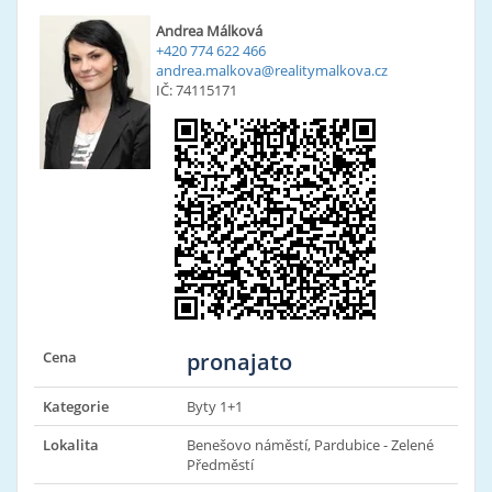
Andrea Málková
+420 774 622 466
andrea.malkova@realitymalkova.cz
IČ: 74115171
Cena
pronajato
Kategorie
Byty 1+1
Lokalita
Benešovo náměstí, Pardubice - Zelené
Předměstí