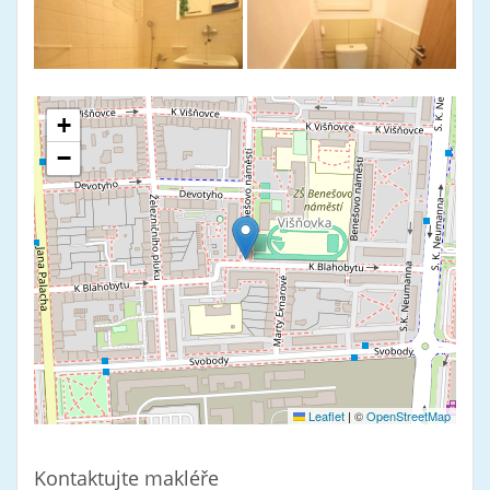
+
−
Leaflet
|
©
OpenStreetMap
Kontaktujte makléře