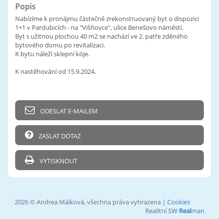
Popis
Nabízíme k pronájmu částečně zrekonstruovaný byt o dispozici
1+1 v Pardubicích - na "Višňovce", ulice Benešovo náměstí.
Byt s užitnou plochou 40 m2 se nachází ve 2. patře zděného
bytového domu po revitalizaci.
K bytu náleží sklepní kóje.
K nastěhování od 15.9.2024.
ODESLAT E-MAILEM
ZASLAT DOTAZ
VYTISKNOUT
2026 © Andrea Málková, všechna práva vyhrazena |
Cookies
Realitní SW
Real
man