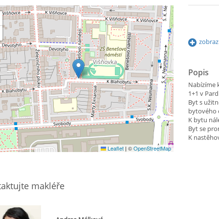
zobraz
Popis
Nabízíme k
1+1 v Pard
Byt s užit
bytového d
K bytu nále
Byt se pro
K nastěhov
Leaflet
|
©
OpenStreetMap
aktujte makléře