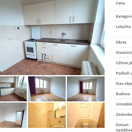
Cena
Kategori
Lokalita
Okres
Vlastnict
Užitná p
Podlaží 
Stav obj
Budova
Umístění
Zástavb
Datum
nastěho