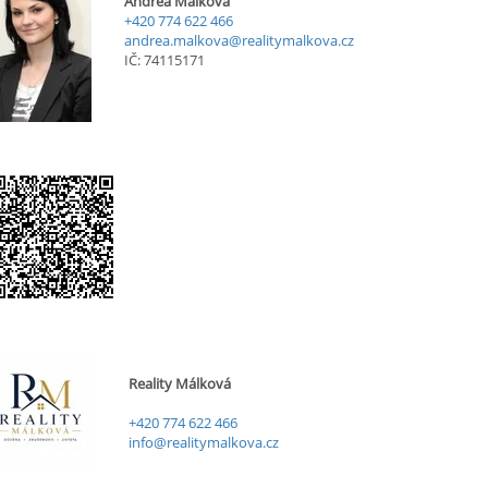
Andrea Málková
+420 774 622 466
andrea.malkova@realitymalkova.cz
IČ: 74115171
Reality Málková
+420 774 622 466
info@realitymalkova.cz