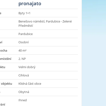
pronajato
e
Byty 1+1
Benešovo náměstí, Pardubice - Zelené
Předměstí
Pardubice
ví
Osobní
locha
40 m²
umístění
2. NP
ektu
Velmi dobrý
Cihlová
 objektu
Klidná část obce
a
Obytná
Ihned
vání