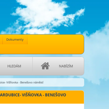
Dokumenty
HLEDÁM
NABÍZÍM
ubice- Višňovka - Benešovo náměstí
PARDUBICE- VIŠŇOVKA - BENEŠOVO