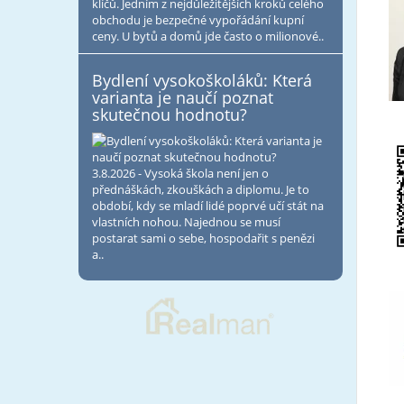
klíčů. Jedním z nejdůležitějších kroků celého
obchodu je bezpečné vypořádání kupní
ceny. U bytů a domů jde často o milionové..
Bydlení vysokoškoláků: Která
varianta je naučí poznat
skutečnou hodnotu?
3.8.2026 - Vysoká škola není jen o
přednáškách, zkouškách a diplomu. Je to
období, kdy se mladí lidé poprvé učí stát na
vlastních nohou. Najednou se musí
postarat sami o sebe, hospodařit s penězi
a..