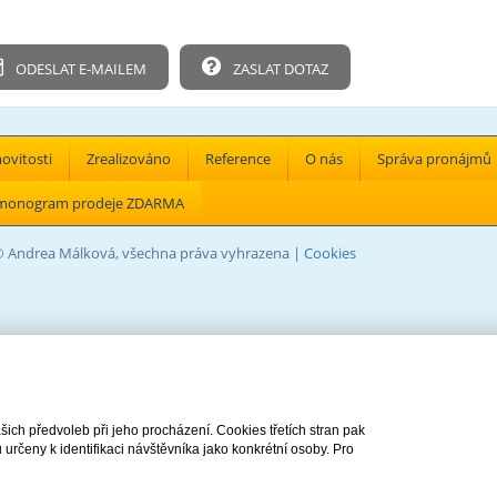
ODESLAT E-MAILEM
ZASLAT DOTAZ
vitosti
Zrealizováno
Reference
O nás
Správa pronájmů
monogram prodeje ZDARMA
© Andrea Málková, všechna práva vyhrazena |
Cookies
ch předvoleb při jeho procházení. Cookies třetích stran pak
rčeny k identifikaci návštěvníka jako konkrétní osoby. Pro