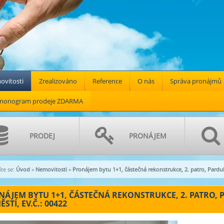
vitosti
Zrealizováno
Reference
O nás
Správa pronájmů
monogram prodeje ZDARMA
PRODEJ
PRONÁJEM
te se:
Úvod
»
Nemovitosti
»
Pronájem bytu 1+1, částečná rekonstrukce, 2. patro, Pard
ÁJEM BYTU 1+1, ČÁSTEČNÁ REKONSTRUKCE, 2. PATRO, 
STÍ, EV.Č.: 00422