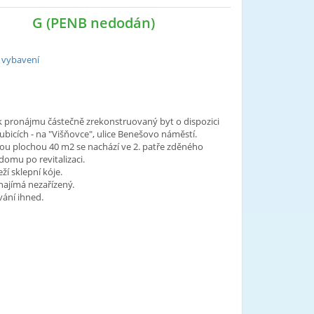
G (PENB nedodán)
 vybavení
 pronájmu částečně zrekonstruovaný byt o dispozici
ubicích - na "Višňovce", ulice Benešovo náměstí.
nou plochou 40 m2 se nachází ve 2. patře zděného
omu po revitalizaci.
ží sklepní kóje.
najímá nezařízený.
ání ihned.