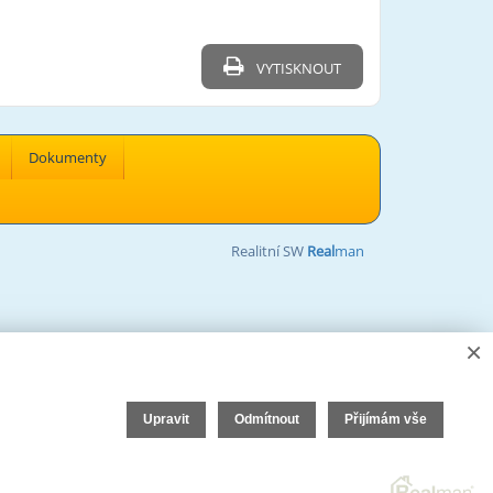
VYTISKNOUT
Dokumenty
Realitní SW
Real
man
×
Upravit
Odmítnout
Přijímám vše