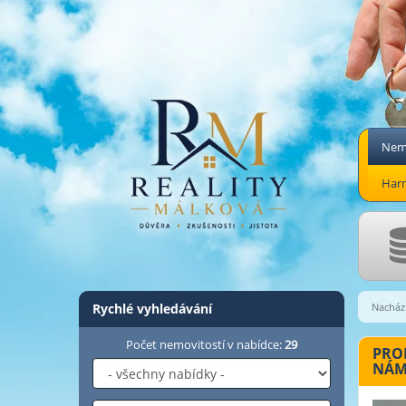
Nemo
Har
Rychlé vyhledávání
Nachází
Počet nemovitostí v nabídce:
29
PRON
NÁMĚ