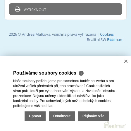
VYTISKNOUT
2026 © Andrea Málková, všechna práva vyhrazena |
Cookies
Realitní SW
Real
man
×
Používáme soubory cookies
ℹ
Naše soubory potřebujeme pro samotnou funkčnost webu a pro
uložení vašich předvoleb při jeho procházení. Cookies třetích
stran pak slouží pro vyhodnocování výkonu a zkvalitnění obsahu
prezentace. Nejsou určeny k identifikaci návštěvníka jako
konkrétní osoby. Pro uchování jiných než technických cookies
potřebujeme váš souhlas.
Upravit
Odmítnout
Přijímám vše