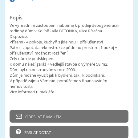
Popis
Ve výhradním zastoupení nabízíme k prodeji dvougenerační
rodinný dům v Kolíně - vila BETONKA, ulice Písečná.
Dispozice:
Přízemí - 4 pokoje, kuchyň s jídelnou + příslušenství
Patro - započata rekonstrukce půdního prostoru, 1 pokoj +
příslušenství, možnost rozšíření.
Celý dům je podsklepen.
K domu náleží garáž + vedlejší stavba o výměře 58 m2.
Dům byl rekonstruován v roce 2000.
Dům je možné využít jak k bydlení, tak i k podnikání.
V případě zájmu Vám rádi pomůžeme s financováním
nemovitosti.
Více informací u makléře.
ODESLAT E-MAILEM
ZASLAT DOTAZ