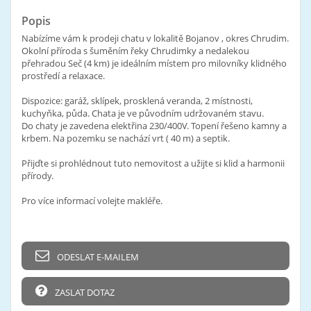
Popis
Nabízíme vám k prodeji chatu v lokalitě Bojanov , okres Chrudim.
Okolní příroda s šuměním řeky Chrudimky a nedalekou
přehradou Seč (4 km) je ideálním místem pro milovníky klidného
prostředí a relaxace.
Dispozice: garáž, sklípek, prosklená veranda, 2 místnosti,
kuchyňka, půda. Chata je ve původním udržovaném stavu.
Do chaty je zavedena elektřina 230/400V. Topení řešeno kamny a
krbem. Na pozemku se nachází vrt ( 40 m) a septik.
Přijďte si prohlédnout tuto nemovitost a užijte si klid a harmonii
přírody.
Pro více informací volejte makléře.
ODESLAT E-MAILEM
ZASLAT DOTAZ