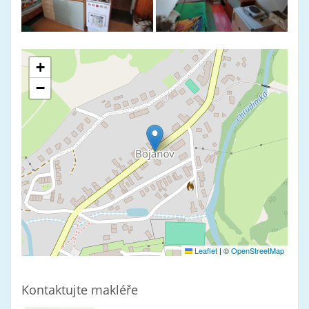
+
−
Leaflet
|
©
OpenStreetMap
Kontaktujte makléře