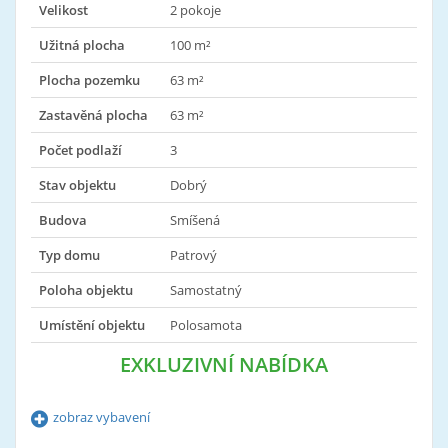
Velikost
2 pokoje
Užitná plocha
100 m²
Plocha pozemku
63 m²
Zastavěná plocha
63 m²
Počet podlaží
3
Stav objektu
Dobrý
Budova
Smíšená
Typ domu
Patrový
Poloha objektu
Samostatný
Umístění objektu
Polosamota
EXKLUZIVNÍ NABÍDKA
zobraz vybavení