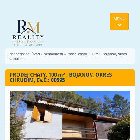
MENU
Nacházíte se:
Úvod
»
Nemovitosti
»
Prodej chaty, 100 m² , Bojanov, okres
Chrudim
PRODEJ CHATY, 100
m²
, BOJANOV, OKRES
CHRUDIM, EV.Č.: 00595