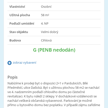
Vlastnictví
Osobní
Užitná plocha
58 m²
Podlaží umístění
4. NP
Stav objektu
Velmi dobrý
Budova
Cihlová
G (PENB nedodán)
zobraz vybavení
Popis
Nabízíme k prodeji byt o dispozici 2+1 v Pardubicích, Bílé
Předměstí, ulice Dašická. Byt s užitnou plochou 58 m2 se nachází
ve 4. nadzemním podlaží cihlového domu po částečné
revitalizaci. K bytu náleží 2 sklepy. V docházkové vzdálenosti se
nachází veškerá občanská vybavenost. Parkování je možné
přímo u bytového domu bez poplatku. V případě zájmu zařídíme