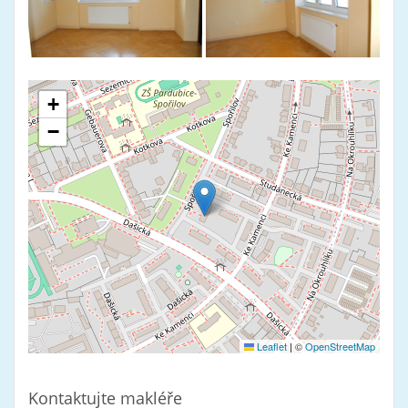
+
−
Leaflet
|
©
OpenStreetMap
Kontaktujte makléře