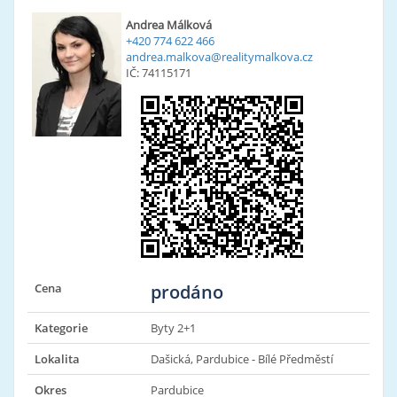
Andrea Málková
+420 774 622 466
andrea.malkova@realitymalkova.cz
IČ: 74115171
Cena
prodáno
Kategorie
Byty 2+1
Lokalita
Dašická, Pardubice - Bílé Předměstí
Okres
Pardubice