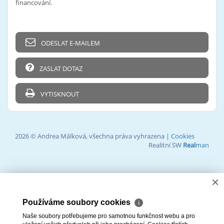
financování.
ODESLAT E-MAILEM
ZASLAT DOTAZ
VYTISKNOUT
2026 © Andrea Málková, všechna práva vyhrazena |
Cookies
Realitní SW
Real
man
×
Používáme soubory cookies
ℹ
Naše soubory potřebujeme pro samotnou funkčnost webu a pro