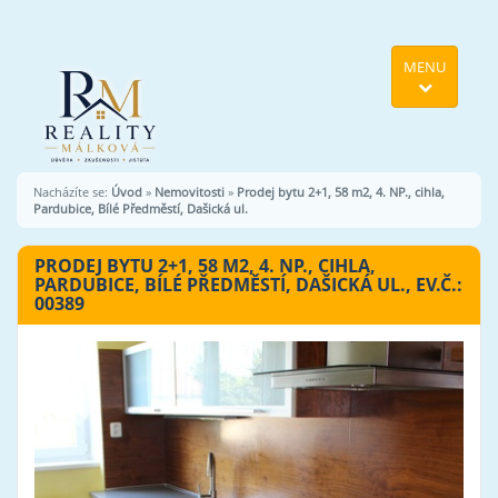
MENU
Nacházíte se:
Úvod
»
Nemovitosti
»
Prodej bytu 2+1, 58 m2, 4. NP., cihla,
Pardubice, Bílé Předměstí, Dašická ul.
PRODEJ BYTU 2+1, 58 M2, 4. NP., CIHLA,
PARDUBICE, BÍLÉ PŘEDMĚSTÍ, DAŠICKÁ UL., EV.Č.:
00389