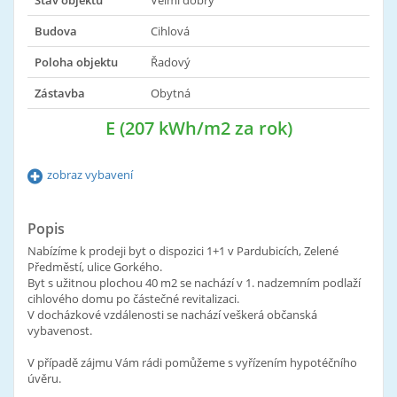
Stav objektu
Velmi dobrý
Budova
Cihlová
Poloha objektu
Řadový
Zástavba
Obytná
E (207 kWh/m2 za rok)
zobraz vybavení
Popis
Nabízíme k prodeji byt o dispozici 1+1 v Pardubicích, Zelené
Předměstí, ulice Gorkého.
Byt s užitnou plochou 40 m2 se nachází v 1. nadzemním podlaží
cihlového domu po částečné revitalizaci.
V docházkové vzdálenosti se nachází veškerá občanská
vybavenost.
V případě zájmu Vám rádi pomůžeme s vyřízením hypotéčního
úvěru.