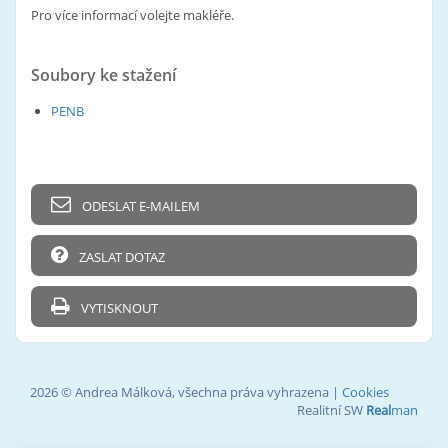
Pro více informací volejte makléře.
Soubory ke stažení
PENB
ODESLAT E-MAILEM
ZASLAT DOTAZ
VYTISKNOUT
2026 © Andrea Málková, všechna práva vyhrazena |
Cookies
Realitní SW
Real
man