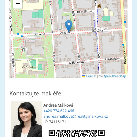
−
Leaflet
|
©
OpenStreetMap
Kontaktujte makléře
Andrea Málková
+420 774 622 466
andrea.malkova@realitymalkova.cz
IČ: 74115171