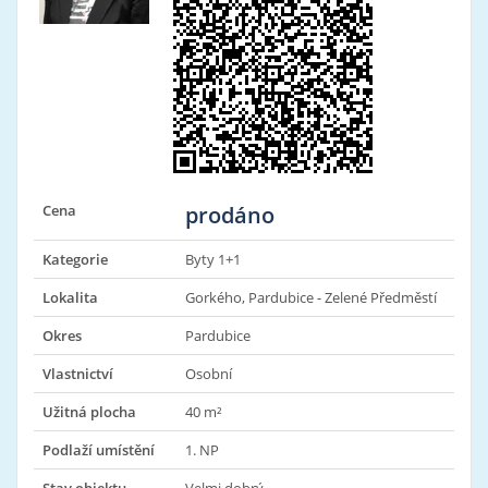
Cena
prodáno
Kategorie
Byty 1+1
Lokalita
Gorkého, Pardubice - Zelené Předměstí
Okres
Pardubice
Vlastnictví
Osobní
Užitná plocha
40 m²
Podlaží umístění
1. NP