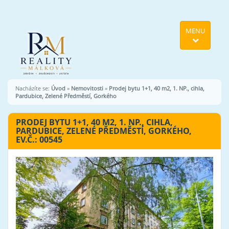
MENU
Nacházíte se:
Úvod
»
Nemovitosti
»
Prodej bytu 1+1, 40 m2, 1. NP., cihla,
Pardubice, Zelené Předměstí, Gorkého
PRODEJ BYTU 1+1, 40 M2, 1. NP., CIHLA,
PARDUBICE, ZELENÉ PŘEDMĚSTÍ, GORKÉHO,
EV.Č.: 00545